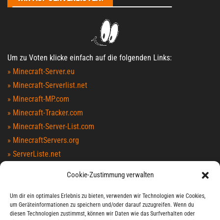
Um zu Voten klicke einfach auf die folgenden Links:
» Minecraft-Server.eu
» Minecraft-Serverlist.net
» Minecraft-MP.com
» Minecraft-Tracker.com
» Minecraft-Server-List.com
» MinecraftServers.org
» ServerListe.net
» TopG.org
Cookie-Zustimmung verwalten
» Minecraft-Index.com
» MinecraftServers100.com
Um dir ein optimales Erlebnis zu bieten, verwenden wir Technologien wie Cookies,
um Geräteinformationen zu speichern und/oder darauf zuzugreifen. Wenn du
» MCTopList.net
diesen Technologien zustimmst, können wir Daten wie das Surfverhalten oder