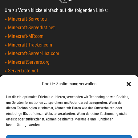
Um zu Voten klicke einfach auf die folgenden Links:
» Minecraft-Server.eu
» Minecraft-Serverlist.net
» Minecraft-MP.com
» Minecraft-Tracker.com
» Minecraft-Server-List.com
» MinecraftServers.org
» ServerListe.net
» TopG.org
Cookie-Zustimmung verwalten
» Minecraft-Index.com
» MinecraftServers100.com
Um dir ein optimales Erlebnis zu bieten, verwenden wir Technologien wie Cookies,
um Geräteinformationen zu speichern und/oder darauf zuzugreifen. Wenn du
» MCTopList.net
diesen Technologien zustimmst, können wir Daten wie das Surfverhalten oder
» MCList.eu
eindeutige IDs auf dieser Website verarbeiten. Wenn du deine Zustimmung nicht
erteilst oder zurückziehst, können bestimmte Merkmale und Funktionen
» Serverlist.games
beeinträchtigt werden.