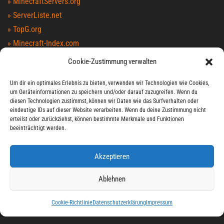
» MinecraftServers.org
» ServerListe.net
» TopG.org
» Minecraft-Index.com
» MinecraftServers100.com
Cookie-Zustimmung verwalten
» MCTopList.net
Um dir ein optimales Erlebnis zu bieten, verwenden wir Technologien wie Cookies,
» MCList.eu
um Geräteinformationen zu speichern und/oder darauf zuzugreifen. Wenn du
» Serverlist.games
diesen Technologien zustimmst, können wir Daten wie das Surfverhalten oder
eindeutige IDs auf dieser Website verarbeiten. Wenn du deine Zustimmung nicht
erteilst oder zurückziehst, können bestimmte Merkmale und Funktionen
LIVEWATCH
beeinträchtigt werden.
Akzeptieren
Ablehnen
Cookie-Richtlinie
Datenschutzerklärung
Impressum
Stolz präsentiert von
WordPress
|
Theme:
Envo Magazine