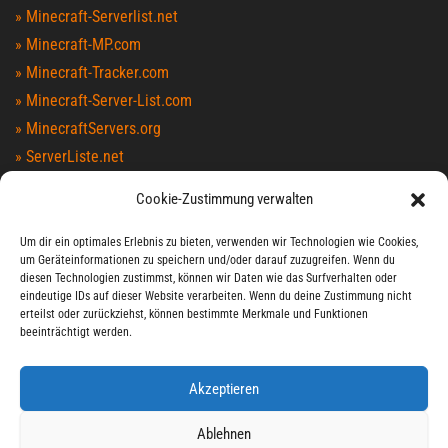
» Minecraft-Serverlist.net
» Minecraft-MP.com
» Minecraft-Tracker.com
» Minecraft-Server-List.com
» MinecraftServers.org
» ServerListe.net
» TopG.org
Cookie-Zustimmung verwalten
» Minecraft-Index.com
» MinecraftServers100.com
Um dir ein optimales Erlebnis zu bieten, verwenden wir Technologien wie Cookies,
um Geräteinformationen zu speichern und/oder darauf zuzugreifen. Wenn du
» MCTopList.net
diesen Technologien zustimmst, können wir Daten wie das Surfverhalten oder
» MCList.eu
eindeutige IDs auf dieser Website verarbeiten. Wenn du deine Zustimmung nicht
erteilst oder zurückziehst, können bestimmte Merkmale und Funktionen
» Serverlist.games
beeinträchtigt werden.
LIVEWATCH
Akzeptieren
Ablehnen