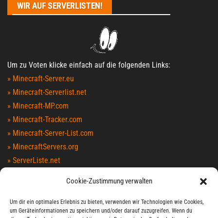
WIR AUF SERVERLISTEN!
Um zu Voten klicke einfach auf die folgenden Links:
» Minecraft-Server.eu
» Minecraft-Serverlist.net
» Minecraft-MP.com
» Minecraft-Tracker.com
» Minecraft-Server-List.com
» MinecraftServers.org
» ServerListe.net
» TopG.org
Cookie-Zustimmung verwalten
» Minecraft-Index.com
» MinecraftServers100.com
Um dir ein optimales Erlebnis zu bieten, verwenden wir Technologien wie Cookies,
um Geräteinformationen zu speichern und/oder darauf zuzugreifen. Wenn du
» MCTopList.net