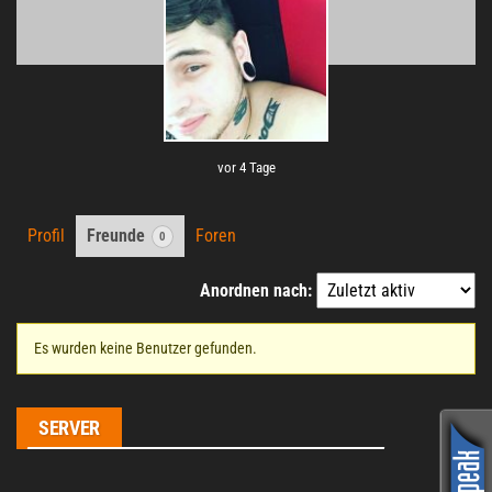
vor 4 Tage
Profil
Freunde
Foren
0
Anordnen nach:
Es wurden keine Benutzer gefunden.
Freunde
SERVER