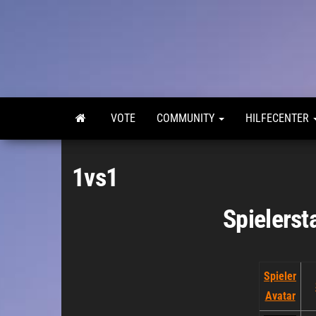
Zum
Inhalt
springen
VOTE
COMMUNITY
HILFECENTER
1vs1
Spielerst
Spieler
Avatar