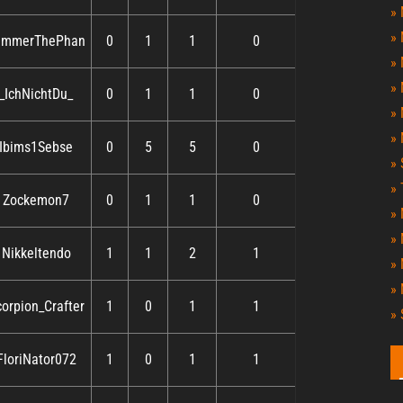
» 
» 
ummerThePhan
0
1
1
0
» 
» 
_IchNichtDu_
0
1
1
0
» 
» 
Ibims1Sebse
0
5
5
0
» 
» 
Zockemon7
0
1
1
0
» 
»
Nikkeltendo
1
1
2
1
» 
» 
orpion_Crafter
1
0
1
1
» 
FloriNator072
1
0
1
1