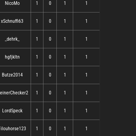
NicoMo
1
0
1
1
xSchnuffi63
1
0
1
1
_dehrk_
1
0
1
1
hgfjkltn
1
0
1
1
Butze2014
1
0
1
1
leinerChecker2
1
0
1
1
LordSpeck
1
0
1
1
Filouhorse123
1
0
1
1