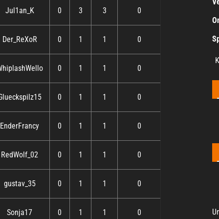
Ve
Jul1an_K
0
3
3
0
On
Sp
Der_ReXoR
0
1
1
0
K
hiplashWello
0
1
1
0
Glueckspilz15
0
1
1
0
EnderFrancy
0
1
1
0
RedWolf_02
0
1
1
0
gustav_35
0
1
1
0
Um
Sonja17
0
1
1
0