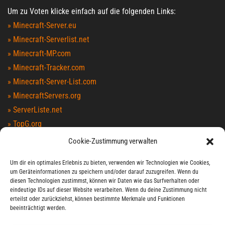
Um zu Voten klicke einfach auf die folgenden Links:
» Minecraft-Server.eu
» Minecraft-Serverlist.net
» Minecraft-MP.com
» Minecraft-Tracker.com
» Minecraft-Server-List.com
» MinecraftServers.org
» ServerListe.net
» TopG.org
» Minecraft-Index.com
Cookie-Zustimmung verwalten
» MinecraftServers100.com
Um dir ein optimales Erlebnis zu bieten, verwenden wir Technologien wie Cookies,
» MCTopList.net
um Geräteinformationen zu speichern und/oder darauf zuzugreifen. Wenn du
» MCList.eu
diesen Technologien zustimmst, können wir Daten wie das Surfverhalten oder
eindeutige IDs auf dieser Website verarbeiten. Wenn du deine Zustimmung nicht
» Serverlist.games
erteilst oder zurückziehst, können bestimmte Merkmale und Funktionen
beeinträchtigt werden.
LIVEWATCH