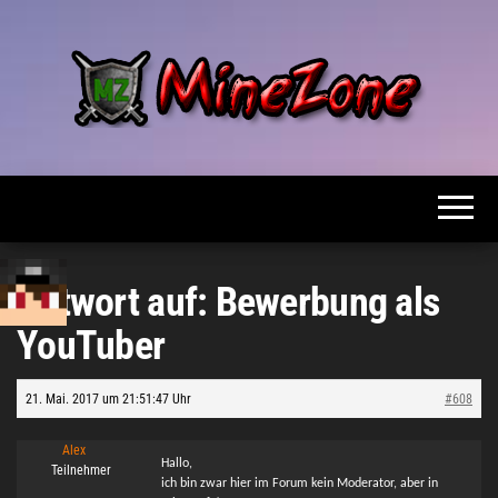
Zum
Inhalt
springen
MineZone
Dein
besonderes
Netzwerk!
Antwort auf: Bewerbung als
YouTuber
21. Mai. 2017 um 21:51:47 Uhr
#608
Alex
Hallo,
Teilnehmer
ich bin zwar hier im Forum kein Moderator, aber in