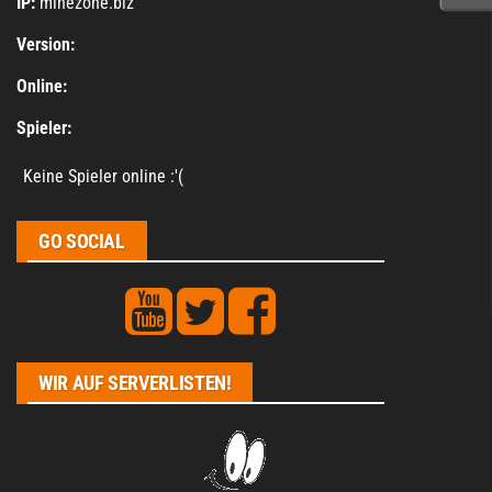
IP:
minezone.biz
Version:
Online:
Spieler:
Keine Spieler online :'(
GO SOCIAL
WIR AUF SERVERLISTEN!